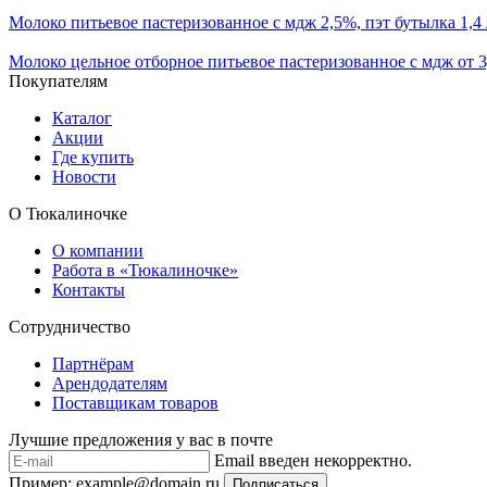
Молоко питьевое пастеризованное с мдж 2,5%, пэт бутылка 1,4 
Молоко цельное отборное питьевое пастеризованное с мдж от 3,
Покупателям
Каталог
Акции
Где купить
Новости
О Тюкалиночке
О компании
Работа в «Тюкалиночке»
Контакты
Сотрудничество
Партнёрам
Арендодателям
Поставщикам товаров
Лучшие предложения у вас в почте
Email введен некорректно.
Пример: example@domain.ru
Подписаться